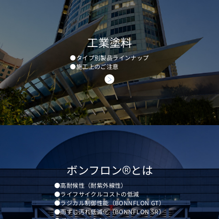
工業塗料
●タイプ別製品ラインナップ
●施工上のご注意
®
ボンフロン
とは
●高耐候性（耐紫外線性）
●ライフサイクルコストの低減
●ラジカル制御性能（BONNFLON GT）
●雨すじ汚れ低減化（BONNFLON SR）