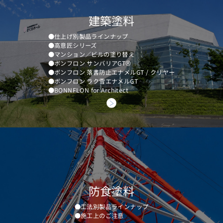
建築塗料
●仕上げ別製品ラインナップ
●高意匠シリーズ
●マンション／ビルの塗り替え
®
●ボンフロン サンバリアGT
●ボンフロン 落書防止エナメルGT / クリヤー
●ボンフロン ラク雪エナメルGT
●BONNFLON for Architect
防食塗料
●工法別製品ラインナップ
●施工上のご注意