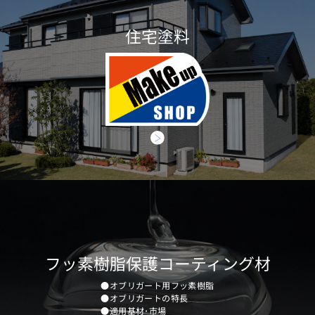
住宅塗料
フッ素樹脂保護コーティング材
●オブリガート用フッ素樹脂
●オブリガートの特長
●適用基材･市場